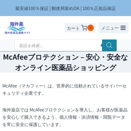
内
最安値100％保証 | 郵便局留めOK | 100％正規品保証
容
を
ス
メニュー
カート
0
キ
ッ
商
品
プ
検
索
McAfeeプロテクション – 安心・安全な
オンライン医薬品ショッピング
McAfee（マカフィー）は、世界的に信頼されているサイバーセ
キュリティ企業です。
海外薬店では McAfeeプロテクションを導入し、お客様が医薬品
を安心して購入できるよう、個人情報・決済情報・閲覧データ
を常に安全に保護しています。