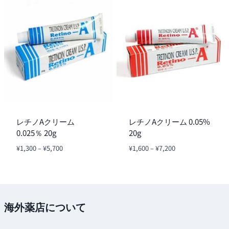
–
¥900
¥2,700
–
¥3,800
レチノAクリーム
レチノAクリーム 0.05%
0.025％ 20g
20g
価
価
¥
1,300
–
¥
5,700
¥
1,600
–
¥
7,200
格
格
帯:
帯:
¥1,300
¥1,600
–
–
¥5,700
¥7,200
海外薬店について