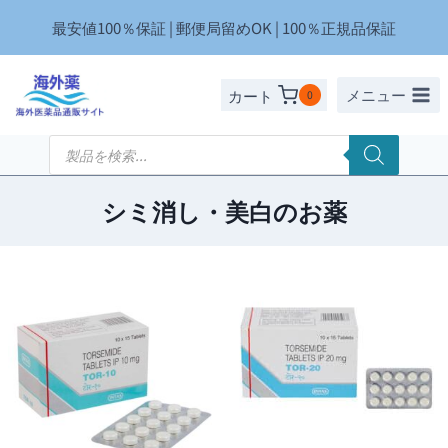
内
最安値100％保証 | 郵便局留めOK | 100％正規品保証
容
を
ス
メニュー
カート
0
キ
ッ
商
品
プ
検
索
シミ消し・美白のお薬