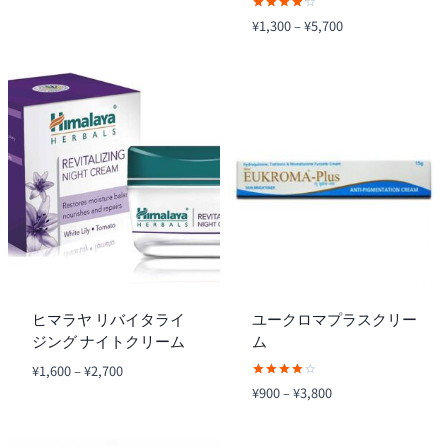
5段階中
価
¥
1,300
–
¥
5,700
4.25
格
の評価
帯:
¥1,300
–
¥5,700
ヒマラヤ リバイタライ
ユークロマプラスクリー
ジング ナイトクリーム
ム
価
¥
1,600
–
¥
2,700
格
5段階中
価
¥
900
–
¥
3,800
4.00
帯:
格
の評価
¥1,600
帯: