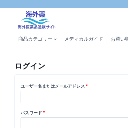
内
容
を
ス
キ
商品カテゴリー
メディカルガイド
お買い
ッ
プ
ログイン
必
ユーザー名またはメールアドレス
*
須
必
パスワード
*
須