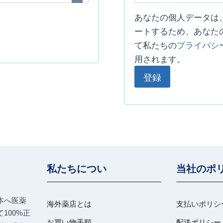
あなたの個人データは
ートするため、あなた
て私たちの
プライバシ
用されます。
登録
私たちについ
当社のポ
本へ医薬
海外薬店とは
支払いポリシ
100%正
お買い物手順
配送ポリシー