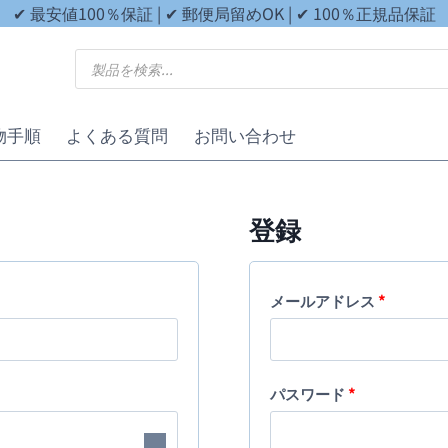
✔ 最安値100％保証 | ✔ 郵便局留めOK | ✔ 100％正規品保証
商
品
検
索
物手順
よくある質問
お問い合わせ
登録
必
メールアドレス
*
須
必
パスワード
*
須