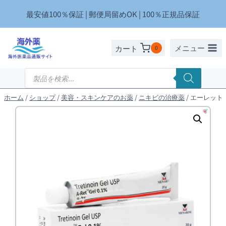
内
最安値100％保証 | 郵便局留めOK | 100％正規品保証
容
を
ス
メニュー
カート
0
キ
ッ
商
品
プ
検
索
ホーム
/
ショップ
/
美容・スキンケアのお薬
/
ニキビの治療薬
/
エーレットジェ