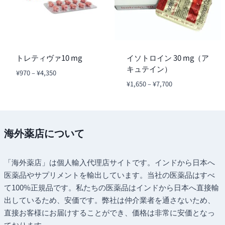
トレティヴァ10 mg
イソトロイン 30 mg（ア
キュテイン）
価
¥
970
–
¥
4,350
格
価
¥
1,650
–
¥
7,700
帯:
格
¥970
帯:
–
¥1,650
¥4,350
–
海外薬店について
¥7,700
「海外薬店」は個人輸入代理店サイトです。インドから日本へ
医薬品やサプリメントを輸出しています。当社の医薬品はすべ
て100%正規品です。私たちの医薬品はインドから日本へ直接輸
出しているため、安価です。弊社は仲介業者を通さないため、
直接お客様にお届けすることができ、価格は非常に安価となっ
ております。