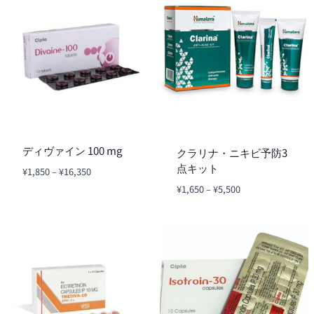
ディヴァイン 100 mg
クラリナ・ニキビ予防3
点キット
価
¥
1,850
–
¥
16,350
格
価
¥
1,650
–
¥
5,500
帯:
格
¥1,850
帯:
–
¥1,650
¥16,350
–
¥5,500