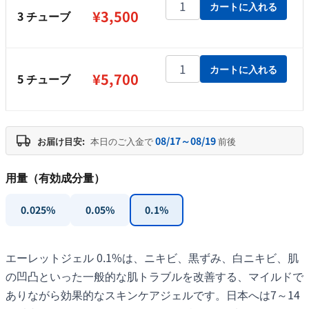
エーレットジェル 0.1% 20g個
カートに入れる
¥
3,500
3 チューブ
エーレットジェル 0.1% 20g個
カートに入れる
¥
5,700
5 チューブ
08/17～08/19
お届け目安:
本日のご入金で
前後
用量（有効成分量）
0.025%
0.05%
0.1%
エーレットジェル 0.1%は、ニキビ、黒ずみ、白ニキビ、肌
の凹凸といった一般的な肌トラブルを改善する、マイルドで
ありながら効果的なスキンケアジェルです。日本へは7～14