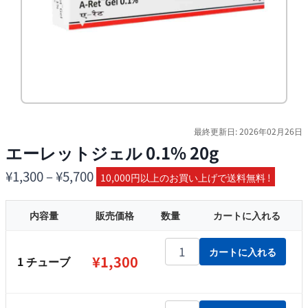
最終更新日: 2026年02月26日
エーレットジェル 0.1% 20g
価
¥
1,300
–
¥
5,700
10,000円以上のお買い上げで送料無料 !
格
内容量
帯:
販売価格
数量
カートに入れる
¥1,300
エーレットジェル 0.1% 20g個
カートに入れる
–
¥
1,300
1 チューブ
¥5,700