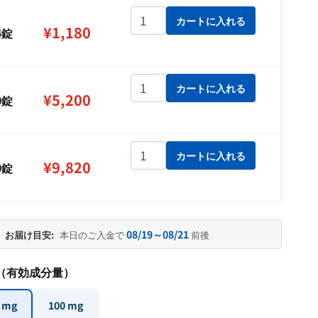
¥1,180
カマグラゴールド 50mg個
カートに入れる
¥
1,180
4錠
–
¥9,820
カマグラゴールド 50mg個
カートに入れる
¥
5,200
0錠
カマグラゴールド 50mg個
カートに入れる
¥
9,820
0錠
08/19～08/21
お届け目安:
本日のご入金で
前後
（有効成分量）
 mg
100 mg