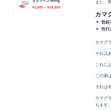
タダライズ 40mg
また、
–
¥
1,600
¥
14,300
カマグ
勃起
性行
カマグラ
それは
これに
この薬
それは
カマグ
ちます