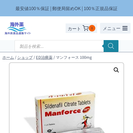
内
最安値100％保証 | 郵便局留めOK | 100％正規品保証
容
を
ス
メニュー
カート
0
キ
ッ
商
品
プ
検
索
ホーム
/
ショップ
/
ED治療薬
/
マンフォース 100mg