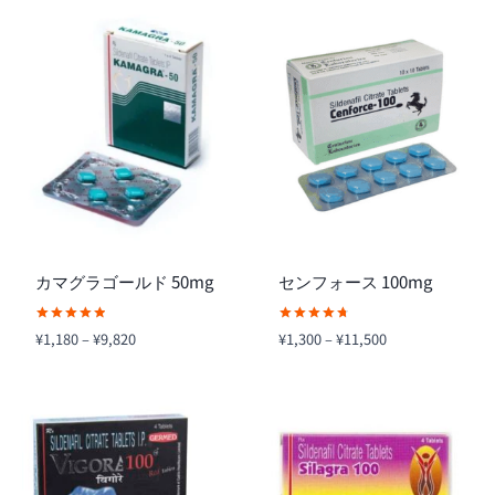
カマグラゴールド 50mg
センフォース 100mg
5段階中
5段階中
価
価
¥
1,180
–
¥
9,820
¥
1,300
–
¥
11,500
5.00
4.80
格
格
の評価
の評価
帯:
帯:
¥1,180
¥1,300
–
–
¥9,820
¥11,500