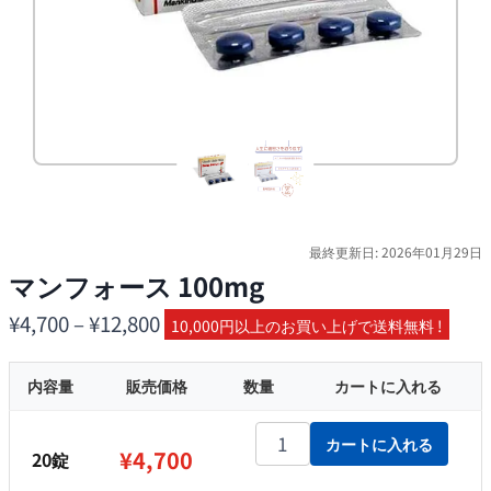
最終更新日: 2026年01月29日
マンフォース 100mg
価
¥
4,700
–
¥
12,800
10,000円以上のお買い上げで送料無料 !
格
内容量
販売価格
帯:
数量
カートに入れる
¥4,700
マンフォース 100mg個
カートに入れる
–
¥
4,700
20錠