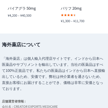
バイアグラ 50mg
バリフ 20mg
価
¥
4,200
–
¥
40,500
格
5段階中
価
¥
1,300
–
¥
11,700
4.57
帯:
格
の評価
¥4,200
帯:
–
¥1,300
¥40,500
–
海外薬店について
¥11,700
「海外薬店」は個人輸入代理店サイトです。インドから日本へ
医薬品やサプリメントを輸出しています。当社の医薬品はすべ
て100%正規品です。私たちの医薬品はインドから日本へ直接輸
出しているため、安価です。弊社は仲介業者を通さないため、
直接お客様にお届けすることができ、価格は非常に安価となっ
ております。
店舗運営者情報 :
会社名 : CREATOR EXPORTS MEDICARE