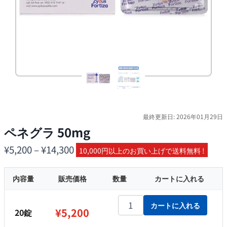
最終更新日: 2026年01月29日
ペネグラ 50mg
価
¥
5,200
–
¥
14,300
10,000円以上のお買い上げで送料無料 !
格
内容量
販売価格
帯:
数量
カートに入れる
¥5,200
ペネグラ 50mg個
カートに入れる
–
¥
5,200
20錠