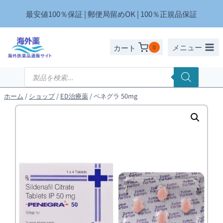
内
最安値100％保証 | 郵便局留めOK | 100％正規品保証
容
を
ス
メニュー
カート
0
キ
ッ
商
品
プ
検
索
ホーム
/
ショップ
/
ED治療薬
/
ペネグラ 50mg