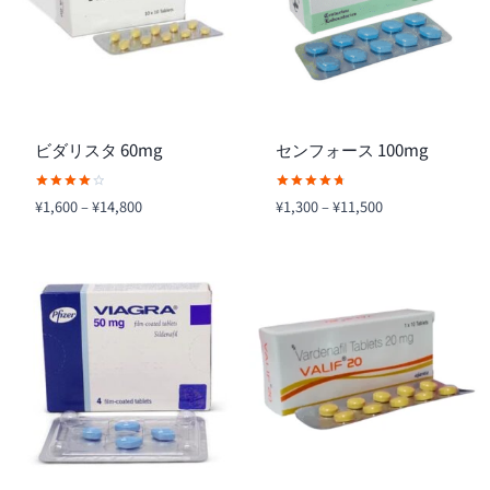
ビダリスタ 60mg
センフォース 100mg
5段階中
5段階中
価
価
¥
1,600
–
¥
14,800
¥
1,300
–
¥
11,500
4.00
4.80
格
格
の評価
の評価
帯:
帯:
¥1,600
¥1,300
–
–
¥14,800
¥11,500