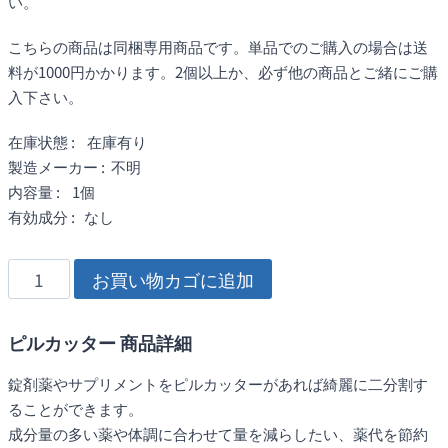
い。
こちらの商品は同梱専用商品です。単品でのご購入の場合は送
料が1000円かかります。2個以上か、必ず他の商品とご緒にご購
入下さい。
在庫状態 : 在庫有り
製造メーカー : 不明
内容量 : 1個
有効成分 : なし
ピ
お買い物カゴに追加
ル
カ
ピルカッター 商品詳細
ッ
タ
錠剤薬やサプリメントをピルカッターがあれば綺麗に二分割す
ー
ることができます。
(錠
成分量の多い薬や体調に合わせて量を減らしたい、薬代を節約
剤