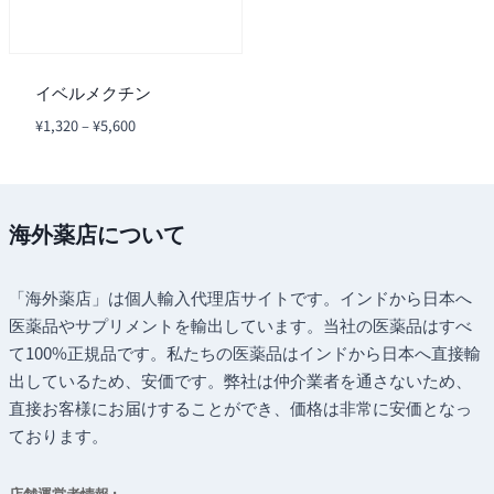
イベルメクチン
価
¥
1,320
–
¥
5,600
格
帯:
¥1,320
–
海外薬店について
¥5,600
「海外薬店」は個人輸入代理店サイトです。インドから日本へ
医薬品やサプリメントを輸出しています。当社の医薬品はすべ
て100%正規品です。私たちの医薬品はインドから日本へ直接輸
出しているため、安価です。弊社は仲介業者を通さないため、
直接お客様にお届けすることができ、価格は非常に安価となっ
ております。
店舗運営者情報 :