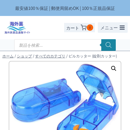
内
最安値100％保証 | 郵便局留めOK | 100％正規品保証
容
を
ス
メニュー
カート
0
キ
ッ
商
品
プ
検
索
ホーム
/
ショップ
/
すべてのカテゴリ
/
ピルカッター (錠剤カッター)