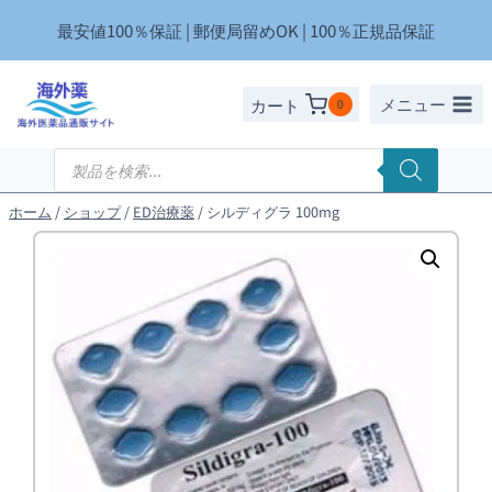
内
最安値100％保証 | 郵便局留めOK | 100％正規品保証
容
を
ス
メニュー
カート
0
キ
ッ
商
品
プ
検
索
ホーム
/
ショップ
/
ED治療薬
/
シルディグラ 100mg