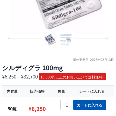
最終更新日: 2026年02月13日
シルディグラ 100mg
価
¥
6,250
–
¥
32,700
10,000円以上のお買い上げで送料無料 !
格
内容量
販売価格
帯:
数量
カートに入れる
¥6,250
シルディグラ 100mg個
カートに入れる
–
¥
6,250
50錠