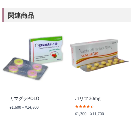
関連商品
カマグラPOLO
バリフ 20mg
価
¥
1,600
–
¥
14,800
格
5段階中
価
¥
1,300
–
¥
11,700
4.57
帯:
格
の評価
¥1,600
帯:
–
¥1,300