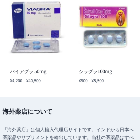
¥14,800
–
¥11,700
バイアグラ 50mg
シラグラ100mg
価
価
¥
4,200
–
¥
40,500
¥
900
–
¥
5,500
格
格
帯:
帯:
¥4,200
¥900
–
–
海外薬店について
¥40,500
¥5,500
「海外薬店」は個人輸入代理店サイトです。インドから日本へ
医薬品やサプリメントを輸出しています。当社の医薬品はすべ