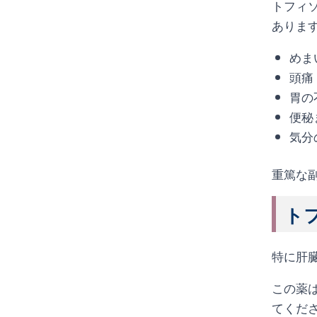
トフィ
ありま
めま
頭痛
胃の
便秘
気分
重篤な
トフ
特に肝
この薬
てくだ