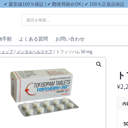
✔ 最安値100％保証 | ✔ 郵便局留めOK | ✔ 100％正規品保証
商
品
検
索
物手順
よくある質問
お問い合わせ
ショップ
/
メンタルヘルスケア
/
トフィソパム 50 mg
ト
¥
2,
内
5