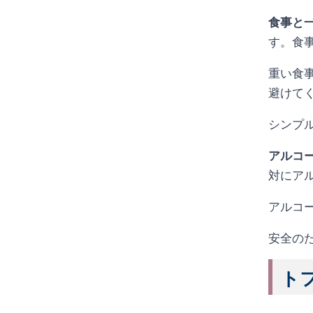
食事と
す。食
重い食
避けて
シンプ
アルコ
対にア
アルコ
安全の
トフ