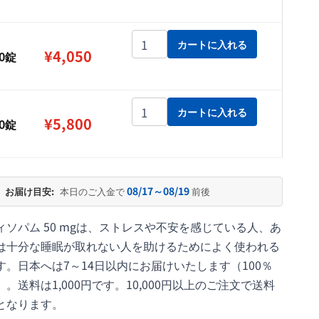
¥5,800
トフィソパム 50 mg個
カートに入れる
¥
4,050
00錠
トフィソパム 50 mg個
カートに入れる
¥
5,800
50錠
08/17～08/19
お届け目安:
本日のご入金で
前後
ィソパム 50 mgは、ストレスや不安を感じている人、あ
は十分な睡眠が取れない人を助けるためによく使われる
す。日本へは7～14日以内にお届けいたします（100％
）。送料は1,000円です。10,000円以上のご注文で送料
となります。