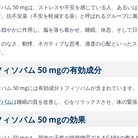
ソパム 50 mgは、ストレスや不安を感じている人、ある
す。抗不安薬（不安を軽減する薬）と呼ばれるグループに属
は穏やかに作用し、脳を落ち着かせ、睡眠、休息、そして日
きのなさ、動悸、ネガティブな思考、過度の心配といったス
す。
ィソパム 50 mgの有効成分
パム 50 mgには有効成分トフィソパムが含まれています。
ソパム
は睡眠の質を改善し、心をリラックスさせ、体の緊張
ィソパム 50 mgの効果
パム 50 mgは、脳内の天然の鎮静物質であるGABAの働