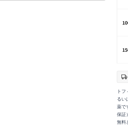
1
1
トフ
るい
薬で
保証
無料