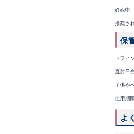
妊娠中
推奨さ
保
トフィソ
直射日
子供や
使用期
よ