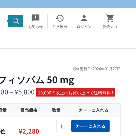
お知らせ
注文履歴
ログイン
買物カゴ
最終更新日: 2026年01月27日
フィソパム 50 mg
価
280
–
¥
5,800
10,000円以上のお買い上げで送料無料 !
格
容量
販売価格
数量
カートに入れる
帯:
¥2,280
トフィソパム 50 mg個
カートに入れる
¥
2,280
0錠
–