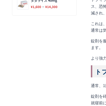
タダライズ 40mg
ス、恐
–
¥
1,600
¥
14,300
減され
これは
通常は
錠剤を
ます。
より強
トフ
通常、
錠剤を
就寝前