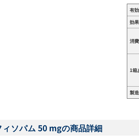
有効
効果
消費
1箱
製造
ィソパム 50 mgの商品詳細