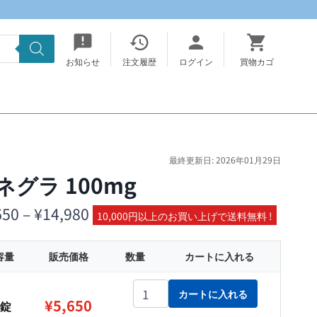
お知らせ
注文履歴
ログイン
買物カゴ
最終更新日: 2026年01月29日
ネグラ 100mg
価
650
–
¥
14,980
10,000円以上のお買い上げで送料無料 !
格
容量
販売価格
数量
カートに入れる
帯:
¥5,650
ゼネグラ 100mg個
カートに入れる
¥
5,650
0錠
–