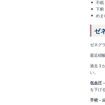
不眠
下痢
めま
ゼネ
ゼネグラ
最近硝酸
過去 3
い。
低血圧 –
を下げ
手術 –
歯