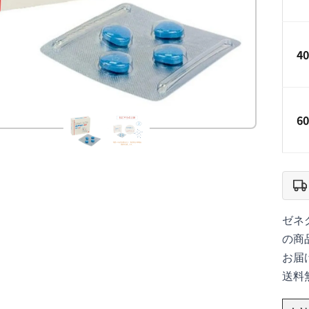
4
6
ゼネ
の商
お届
送料