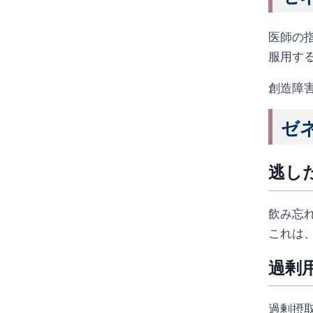
医師の
服用す
創造障
ゼネ
逃し
飲み忘
これは
過剰
過剰摂