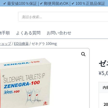
✔ 最安値100％保証 | ✔ 郵便局留めOK | ✔ 100％正規品保証
商
品
検
索
物手順
よくある質問
お問い合わせ
ショップ
/
ED治療薬
/
ゼネグラ 100mg
ゼ
¥
5,
内
2