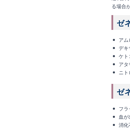
る場合
ゼネ
アム
デキ
ケト
アタ
ニト
ゼネ
フラ
血が
消化