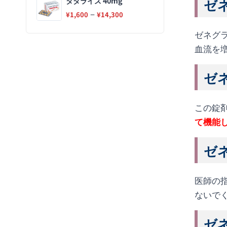
ゼネ
タダライズ 40mg
–
¥
1,600
¥
14,300
ゼネグ
血流を
ゼネ
この錠
て機能し
ゼネ
医師の
ないで
ゼネ