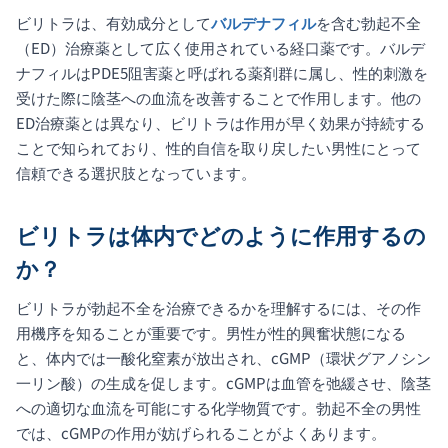
ビリトラは、有効成分として
バルデナフィル
を含む勃起不全
（ED）治療薬として広く使用されている経口薬です。バルデ
ナフィルはPDE5阻害薬と呼ばれる薬剤群に属し、性的刺激を
受けた際に陰茎への血流を改善することで作用します。他の
ED治療薬とは異なり、ビリトラは作用が早く効果が持続する
ことで知られており、性的自信を取り戻したい男性にとって
信頼できる選択肢となっています。
ビリトラは体内でどのように作用するの
か？
ビリトラが勃起不全を治療できるかを理解するには、その作
用機序を知ることが重要です。男性が性的興奮状態になる
と、体内では一酸化窒素が放出され、cGMP（環状グアノシン
一リン酸）の生成を促します。cGMPは血管を弛緩させ、陰茎
への適切な血流を可能にする化学物質です。勃起不全の男性
では、cGMPの作用が妨げられることがよくあります。