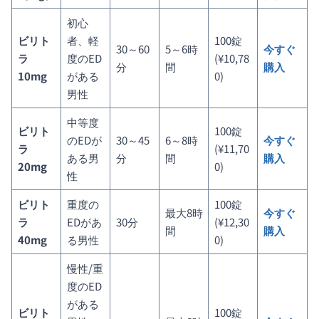
初心
ビリト
者、軽
100錠
30～60
5～6時
今すぐ
ラ
度のED
(¥10,78
分
間
購入
10mg
がある
0)
男性
中等度
ビリト
100錠
のEDが
30～45
6～8時
今すぐ
ラ
(¥11,70
ある男
分
間
購入
20mg
0)
性
ビリト
重度の
100錠
最大8時
今すぐ
ラ
EDがあ
30分
(¥12,30
間
購入
40mg
る男性
0)
慢性/重
度のED
がある
ビリト
100錠