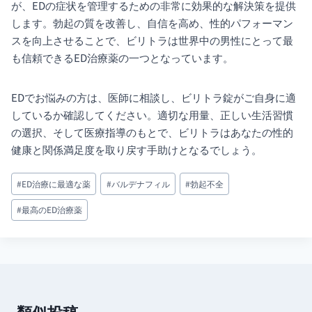
が、EDの症状を管理するための非常に効果的な解決策を提供
します。勃起の質を改善し、自信を高め、性的パフォーマン
スを向上させることで、ビリトラは世界中の男性にとって最
も信頼できるED治療薬の一つとなっています。
EDでお悩みの方は、医師に相談し、ビリトラ錠がご自身に適
しているか確認してください。適切な用量、正しい生活習慣
の選択、そして医療指導のもとで、ビリトラはあなたの性的
健康と関係満足度を取り戻す手助けとなるでしょう。
投
#
ED治療に最適な薬
#
バルデナフィル
#
勃起不全
稿
#
最高のED治療薬
タ
グ:
類似投稿