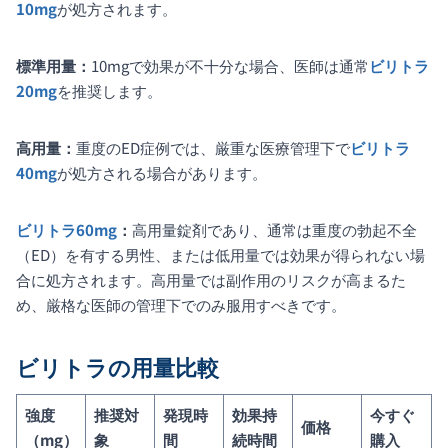
10mg
が処方されます。
標準用量：
10mgで効果が不十分な場合、医師は通常
ビリトラ
20mg
を推奨します。
高用量：
重度のED症例では、厳重な医療管理下で
ビリトラ
40mg
が処方される場合があります。
ビリトラ60mg
：
高用量錠剤であり、通常は重度の勃起不全
（ED）を有する男性、または低用量では効果が得られない場
合に処方されます。高用量では副作用のリスクが高まるた
め、厳格な医師の管理下でのみ服用すべきです。
ビリトラの用量比較
強度
推奨対
発現時
効果持
今すぐ
価格
（mg）
象
間
続時間
購入