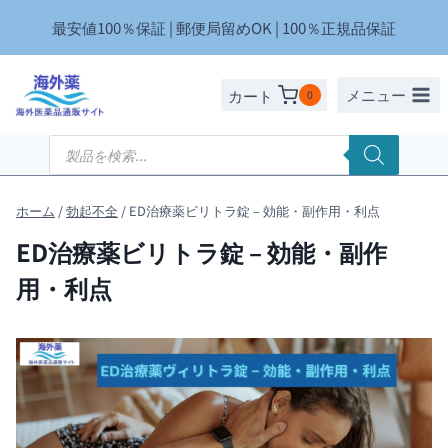
内
最安値100％保証 | 郵便局留めOK | 100％正規品保証
容
を
ス
メニュー
カート
0
キ
ッ
商
品
プ
検
索
ホーム
/
勃起不全
/
ED治療薬ビリトラ錠 – 効能・副作用・利点
ED治療薬ビリトラ錠 – 効能・副作
用・利点