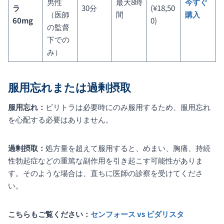
男性
最大8時
今すぐ
ラ
30分
(¥18,50
（医師
間
購入
60mg
0)
の監督
下での
み）
服用忘れまたは過剰摂取
服用忘れ：
ビリトラは必要時にのみ服用するため、服用忘れ
を心配する必要はありません。
過剰摂取：
処方量を超えて服用すると、めまい、胸痛、持続
性勃起症などの重篤な副作用を引き起こす可能性がありま
す。そのような場合は、直ちに医師の診察を受けてくださ
い。
こちらもご覧ください：
センフォース vs ビダリスタ