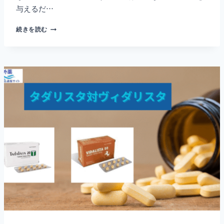
与えるだ…
ED
続きを読む
治
療
薬
ビ
リ
ト
ラ
錠
–
効
能・
副
作
用・
利
点