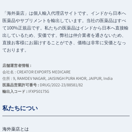
ビ
き
ジ
ま
ゲ
「海外薬店」は個人輸入代理店サイトです。インドから日本へ
す
医薬品やサプリメントを輸出しています。当社の医薬品はすべ
か?
ー
て100%正規品です。私たちの医薬品はインドから日本へ直接輸
シ
出しているため、安価です。弊社は仲介業者を通さないため、
ョ
直接お客様にお届けすることができ、価格は非常に安価となっ
ております。
ン
店舗運営者情報 :
会社名 : CREATOR EXPORTS MEDICARE
住所 : 9, RAMDEV NAGAR, JAISINGH PURA KHOR, JAIPUR, India
医薬品営業許可番号 :
DRUG/2022-23/88581/82
輸出入コード :
IFXPS0175G
私たちについ
海外薬店とは