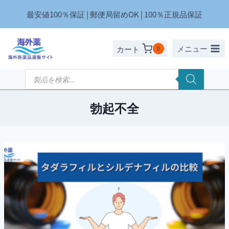
内
最安値100％保証 | 郵便局留めOK | 100％正規品保証
容
を
ス
メニュー
カート
0
キ
ッ
商
品
プ
検
索
勃起不全