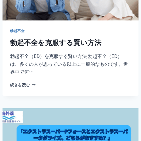
療
薬
か？
勃起不全
勃起不全を克服する賢い方法
勃起不全（ED）を克服する賢い方法 勃起不全（ED）
は、多くの人が思っている以上に一般的なものです。世
界中で何…
勃
続きを読む
起
不
全
を
克
服
す
る
賢