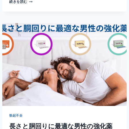
続きを読む
ク
ス
ト
ラ
ス
ー
パ
ー
P
フ
ォ
ー
ス
と
エ
ク
ス
ト
ラ
ス
勃起不全
ー
長さと胴回りに最適な男性の強化薬
パ