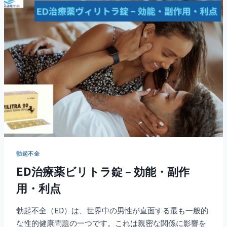
ル
と
シ
ル
デ
ナ
フ
ィ
ル
の
比
較
勃起不全
ED治療薬ビリトラ錠 – 効能・副作
用・利点
勃起不全（ED）は、世界中の男性が直面する最も一般的
な性的健康問題の一つです。これは親密な関係に影響を