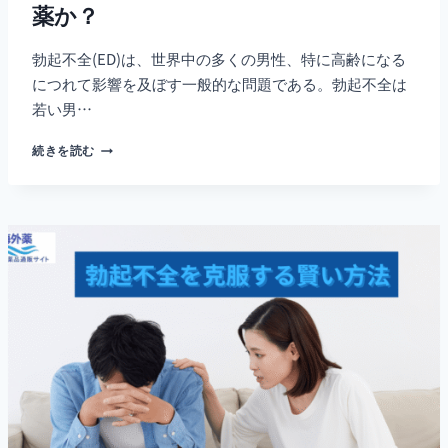
薬か？
勃起不全(ED)は、世界中の多くの男性、特に高齢になる
につれて影響を及ぼす一般的な問題である。勃起不全は
若い男…
シ
続きを読む
ル
デ
ナ
フ
ィ
ル
は
勃
起
不
全
の
永
久
治