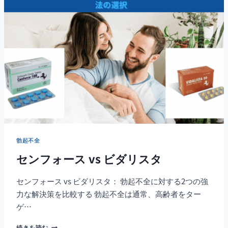
イ
ア
グ
ラ
対
フ
ィ
ル
デ
ナ
勃起不全
センフォース vs ビダリスタ
センフォース vs ビダリスタ： 勃起不全に対する2つの強
力な解決策を比較する 勃起不全は通常、高齢者をター
ゲ…
セ
続きを読む