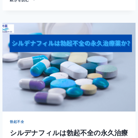
ン
フ
ォ
ー
ス
VS
ビ
ダ
リ
ス
タ
勃起不全
シルデナフィルは勃起不全の永久治療