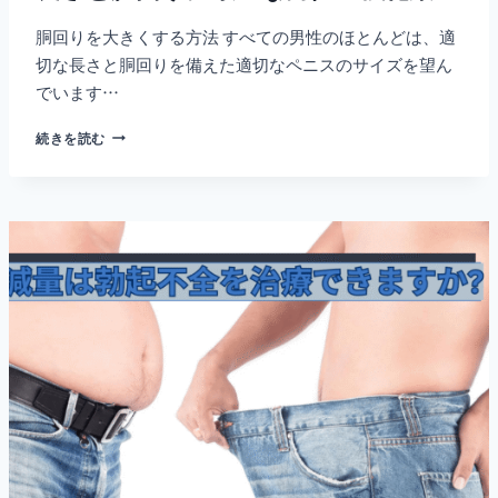
ー
胴回りを大きくする方法 すべての男性のほとんどは、適
タ
ダ
切な長さと胴回りを備えた適切なペニスのサイズを望ん
ラ
でいます…
イ
ズ、
長
続きを読む
ど
さ
ち
と
ら
胴
が
回
お
り
す
に
す
最
め？
適
な
男
性
の
強
化
薬