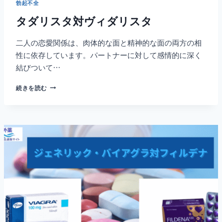
勃起不全
タダリスタ対ヴィダリスタ
二人の恋愛関係は、肉体的な面と精神的な面の両方の相
性に依存しています。パートナーに対して感情的に深く
結びついて…
タ
続きを読む
ダ
リ
ス
タ
対
ヴ
ィ
ダ
リ
ス
タ