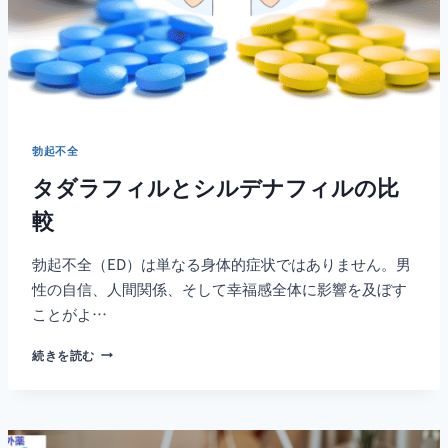
勃起不全
タダラフィルとシルデナフィルの比
較
勃起不全（ED）は単なる身体的症状ではありません。男
性の自信、人間関係、そして幸福感全体に影響を及ぼす
ことがよ…
タ
続きを読む
ダ
ラ
フ
ィ