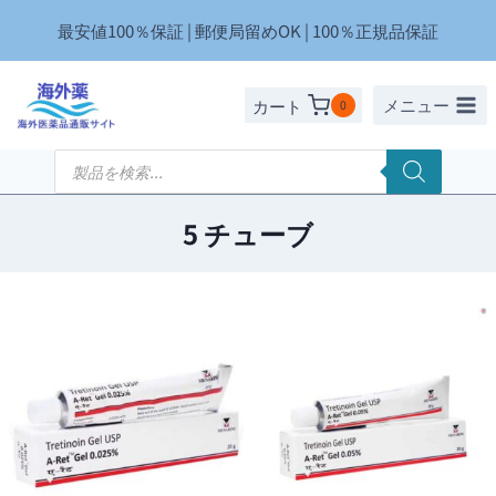
内
最安値100％保証 | 郵便局留めOK | 100％正規品保証
容
を
ス
メニュー
カート
0
キ
ッ
商
品
プ
検
索
5 チューブ