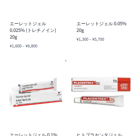
エーレットジェル
エーレットジェル 0.05%
0.025% (トレチノイン)
20g
20g
価
¥
1,300
–
¥
5,700
格
価
¥
1,600
–
¥
6,800
帯:
格
¥1,300
帯:
–
¥1,600
¥5,700
–
¥6,800
エーレットジェル 0.1%
ヒトプラセンタジェル