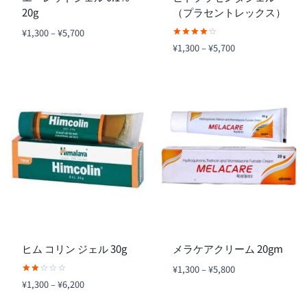
20g
（プラセントレックス）
価
¥
1,300
–
¥
5,700
格
5段階中
価
¥
1,300
–
¥
5,700
4.25
帯:
格
の評価
¥1,300
帯:
–
¥1,300
¥5,700
–
¥5,700
ヒム コリン ジェル 30g
メラケアクリーム 20gm
価
¥
1,300
–
¥
5,800
格
5段
価
¥
1,300
–
¥
6,200
階
帯:
格
中
2.00