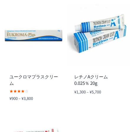
¥1,300
帯:
の
評
–
¥1,300
価
¥5,800
–
¥6,200
ユークロマプラスクリー
レチノAクリーム
ム
0.025％ 20g
価
¥
1,300
–
¥
5,700
格
5段階中
価
¥
900
–
¥
3,800
4.00
帯:
格
の評価
¥1,300
帯:
–
¥900
¥5,700
–
¥3,800