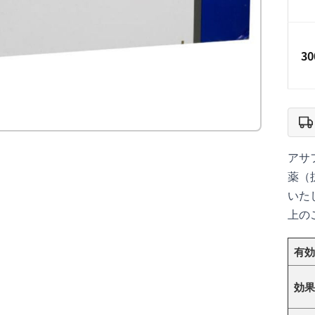
3
アサ
薬（
いたし
上の
有効
効果