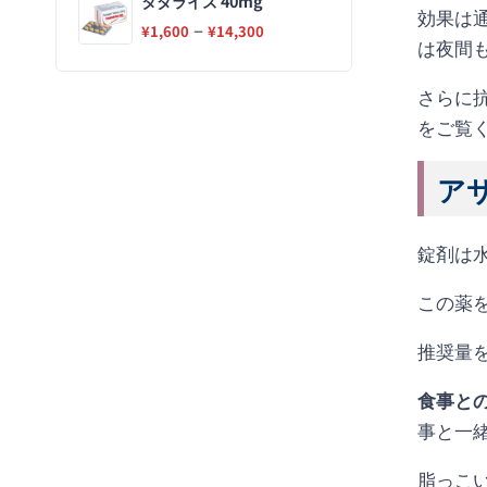
タダライズ 40mg
効果は
–
¥
1,600
¥
14,300
は夜間
さらに
をご覧
アサ
錠剤は
この薬
推奨量
食事と
事と一
脂っこ