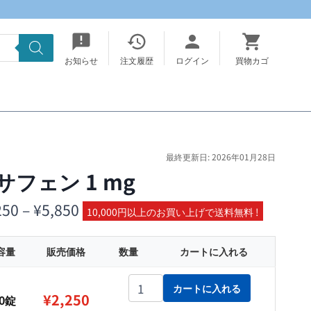
お知らせ
注文履歴
ログイン
買物カゴ
最終更新日: 2026年01月28日
サフェン 1 mg
価
250
–
¥
5,850
10,000円以上のお買い上げで送料無料 !
格
容量
販売価格
数量
カートに入れる
帯:
¥2,250
アサフェン 1 mg個
カートに入れる
¥
2,250
00錠
–