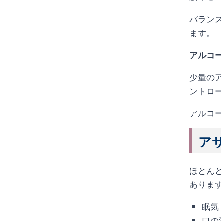
バラン
ます。
アルコ
少量の
ントロ
アルコ
アサ
ほとん
ありま
眠気
口の