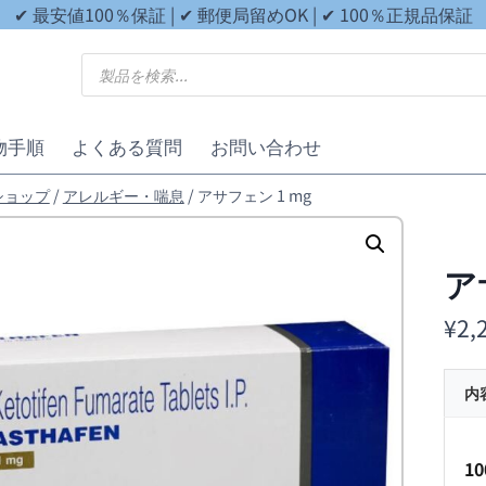
✔ 最安値100％保証 | ✔ 郵便局留めOK | ✔ 100％正規品保証
商
品
検
索
物手順
よくある質問
お問い合わせ
ショップ
/
アレルギー・喘息
/
アサフェン 1 mg
ア
¥
2,
内
1