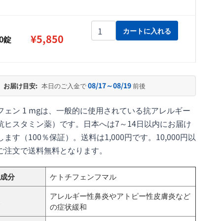
¥5,850
アサフェン 1 mg個
カートに入れる
¥
5,850
00錠
08/17～08/19
お届け目安:
本日のご入金で
前後
フェン 1 mgは、一般的に使用されている抗アレルギー
抗ヒスタミン薬）です。日本へは7～14日以内にお届け
ます（100％保証）。送料は1,000円です。10,000円以
ご注文で送料無料となります。
成分
ケトチフェンフマル
アレルギー性鼻炎やアトピー性皮膚炎など
の症状緩和