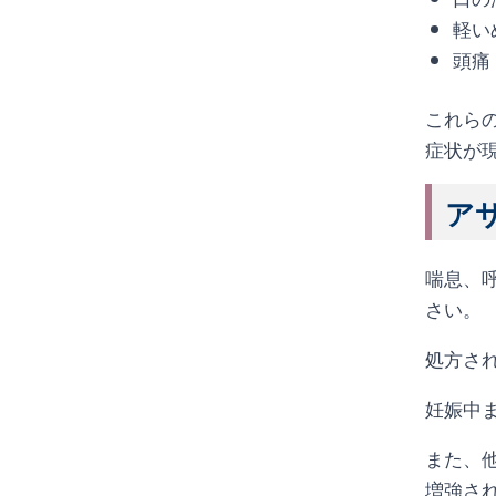
軽い
頭痛
これら
症状が
アサ
喘息、
さい。
処方さ
妊娠中
また、
増強さ