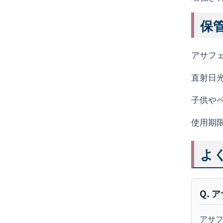
保
アサフェ
直射日
子供や
使用期
よ
Q. 
アサフ