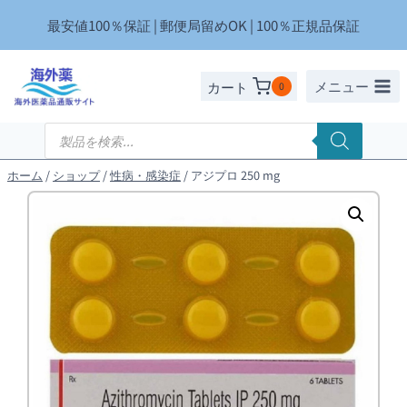
内
最安値100％保証 | 郵便局留めOK | 100％正規品保証
容
を
ス
メニュー
カート
0
キ
ッ
商
品
プ
検
索
ホーム
/
ショップ
/
性病・感染症
/
アジプロ 250 mg