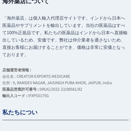
海外薬店について
¥11,300
¥6,080
「海外薬店」は個人輸入代理店サイトです。インドから日本へ
医薬品やサプリメントを輸出しています。当社の医薬品はすべ
て100%正規品です。私たちの医薬品はインドから日本へ直接輸
出しているため、安価です。弊社は仲介業者を通さないため、
直接お客様にお届けすることができ、価格は非常に安価となっ
ております。
店舗運営者情報 :
会社名 : CREATOR EXPORTS MEDICARE
住所 : 9, RAMDEV NAGAR, JAISINGH PURA KHOR, JAIPUR, India
医薬品営業許可番号 :
DRUG/2022-23/88581/82
輸出入コード :
IFXPS0175G
私たちについ