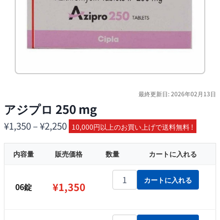
最終更新日: 2026年02月13日
アジプロ 250 mg
価
¥
1,350
–
¥
2,250
10,000円以上のお買い上げで送料無料 !
格
内容量
販売価格
帯:
数量
カートに入れる
¥1,350
アジプロ 250 mg個
カートに入れる
–
¥
1,350
06錠
¥2,250