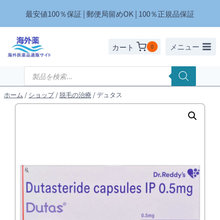
内
最安値100％保証 | 郵便局留めOK | 100％正規品保証
容
を
ス
メニュー
カート
0
キ
ッ
商
品
プ
検
索
ホーム
/
ショップ
/
脱毛の治療
/
デュタス