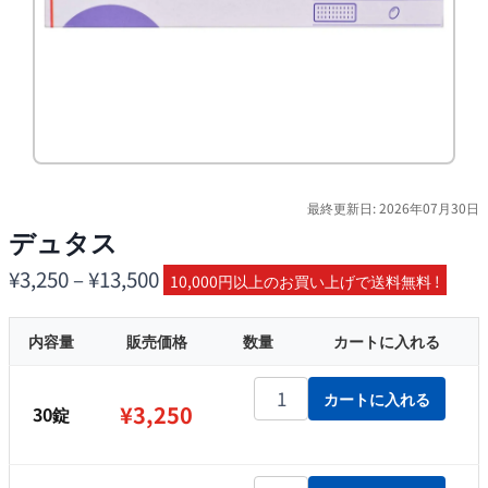
最終更新日: 2026年07月30日
デュタス
価
¥
3,250
–
¥
13,500
10,000円以上のお買い上げで送料無料 !
格
内容量
販売価格
帯:
数量
カートに入れる
¥3,250
デュタス個
カートに入れる
–
¥
3,250
30錠
¥13,500