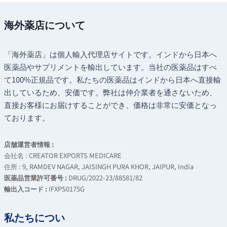
¥1,350
–
–
¥7,980
海外薬店について
¥5,080
「海外薬店」は個人輸入代理店サイトです。インドから日本へ
医薬品やサプリメントを輸出しています。当社の医薬品はすべ
て100%正規品です。私たちの医薬品はインドから日本へ直接輸
出しているため、安価です。弊社は仲介業者を通さないため、
直接お客様にお届けすることができ、価格は非常に安価となっ
ております。
店舗運営者情報 :
会社名 : CREATOR EXPORTS MEDICARE
住所 : 9, RAMDEV NAGAR, JAISINGH PURA KHOR, JAIPUR, India
医薬品営業許可番号 :
DRUG/2022-23/88581/82
輸出入コード :
IFXPS0175G
私たちについ